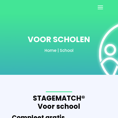
VOOR SCHOLEN
Home | School
STAGEMATCH
®
Voor school
Compleet gratis